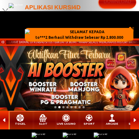
DOWNLOAD
APLIKASI KURSI4D
x
Kini telah tersedia Aplikasi Android
SELAMAT DATANG DI KURSI4D SITUS TERKUAT DI BUMI ! HARAP SELALU MENGHAPUS HISTORY BRO
TOGEL
SLOT
LIVE CASINO
SPORT
ARCADE
SABU