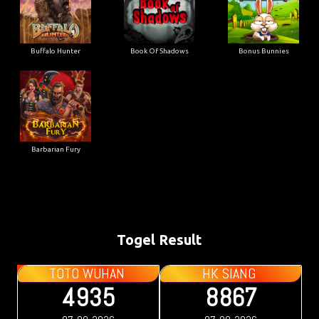
Buffalo Hunter
Book Of Shadows
Bonus Bunnies
Barbarian Fury
Togel Result
TOTO WUHAN
HK SIANG
4935
8867