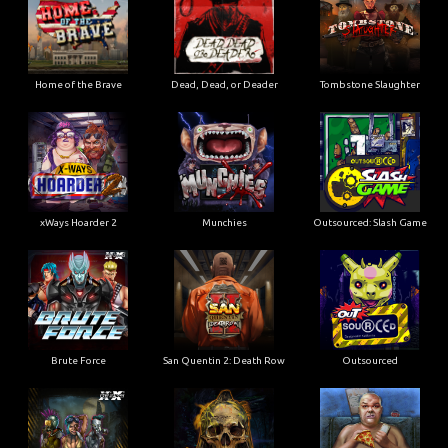
Home of the Brave
Dead, Dead, or Deader
Tombstone Slaughter
xWays Hoarder 2
Munchies
Outsourced: Slash Game
Brute Force
San Quentin 2: Death Row
Outsourced