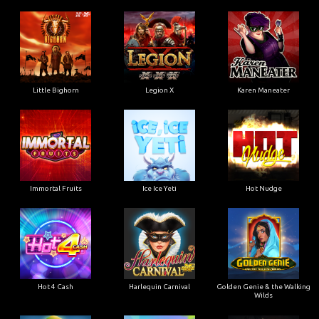
Little Bighorn
Legion X
Karen Maneater
Immortal Fruits
Ice Ice Yeti
Hot Nudge
Hot 4 Cash
Harlequin Carnival
Golden Genie & the Walking
Wilds