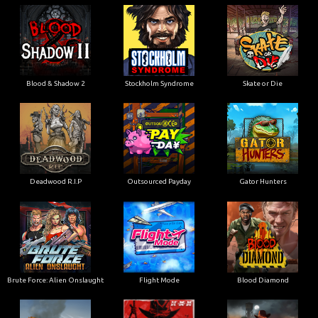
Blood & Shadow 2
Stockholm Syndrome
Skate or Die
Deadwood R.I.P
Outsourced Payday
Gator Hunters
Brute Force: Alien Onslaught
Flight Mode
Blood Diamond