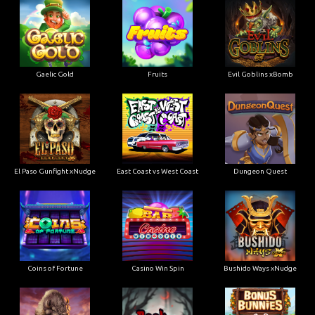
Gaelic Gold
Fruits
Evil Goblins xBomb
El Paso Gunfight xNudge
East Coast vs West Coast
Dungeon Quest
Coins of Fortune
Casino Win Spin
Bushido Ways xNudge