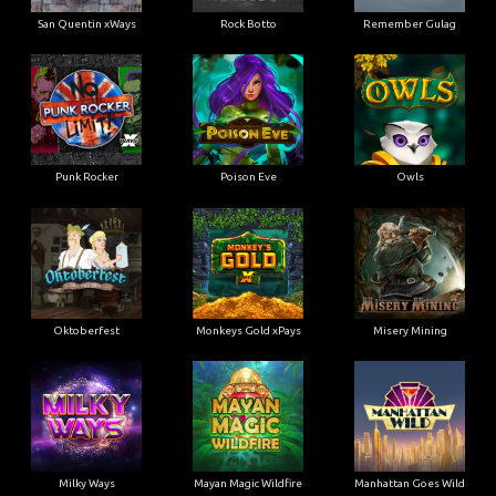
San Quentin xWays
Rock Botto
Remember Gulag
Punk Rocker
Poison Eve
Owls
Oktoberfest
Monkeys Gold xPays
Misery Mining
Milky Ways
Mayan Magic Wildfire
Manhattan Goes Wild