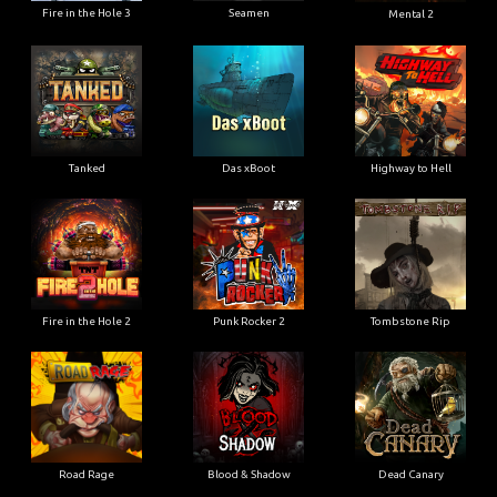
Fire in the Hole 3
Seamen
Mental 2
Tanked
Das xBoot
Highway to Hell
Fire in the Hole 2
Punk Rocker 2
Tombstone Rip
Road Rage
Blood & Shadow
Dead Canary