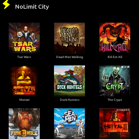
NoLimit City
Tsar Wars
Dead Men Walking
Kill Em All
Mental
Duck Hunters
The Crypt