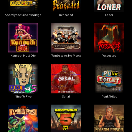
Apocalypse Super xNudge
Beheaded
Loner
Kenneth Must Die
Tombstone: No Mercy
Possessed
Nine To Five
Serial
Punk Toilet