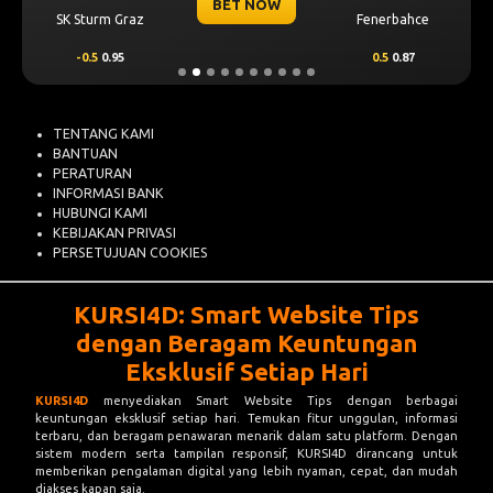
BET NOW
SK Sturm Graz
Fenerbahce
-0.5
0.95
0.5
0.87
TENTANG KAMI
BANTUAN
PERATURAN
INFORMASI BANK
HUBUNGI KAMI
KEBIJAKAN PRIVASI
PERSETUJUAN COOKIES
KURSI4D: Smart Website Tips
dengan Beragam Keuntungan
Eksklusif Setiap Hari
KURSI4D
menyediakan Smart Website Tips dengan berbagai
keuntungan eksklusif setiap hari. Temukan fitur unggulan, informasi
terbaru, dan beragam penawaran menarik dalam satu platform. Dengan
sistem modern serta tampilan responsif, KURSI4D dirancang untuk
memberikan pengalaman digital yang lebih nyaman, cepat, dan mudah
diakses kapan saja.