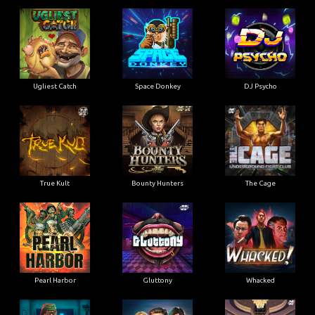
Ugliest Catch
Space Donkey
DJ Psycho
True Kult
Bounty Hunters
The Cage
Pearl Harbor
Gluttony
Whacked