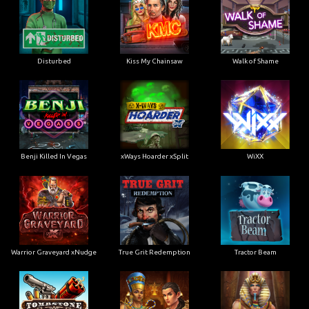
Disturbed
Kiss My Chainsaw
Walk of Shame
Benji Killed In Vegas
xWays Hoarder xSplit
WiXX
Warrior Graveyard xNudge
True Grit Redemption
Tractor Beam