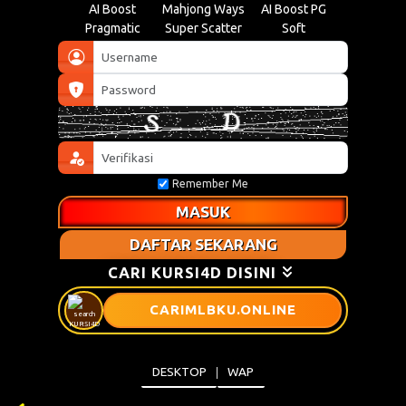
AI Boost
Mahjong Ways
AI Boost PG
Pragmatic
Super Scatter
Soft
Remember Me
MASUK
DAFTAR SEKARANG
CARI KURSI4D DISINI
CARIMLBKU
.ONLINE
DESKTOP
WAP