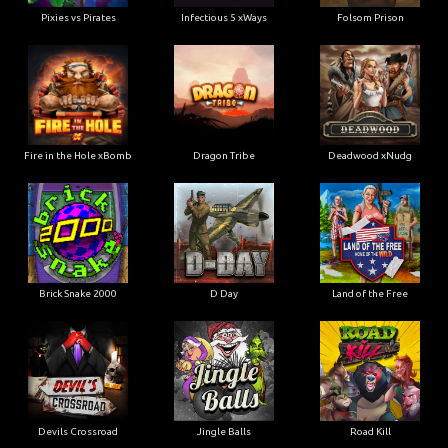
Pixies vs Pirates
Infectious 5 xWays
Folsom Prison
Fire in the Hole xBomb
Dragon Tribe
Deadwood xNudg
Brick Snake 2000
D Day
Land of the Free
Devils Crossroad
Jingle Balls
Road Kill