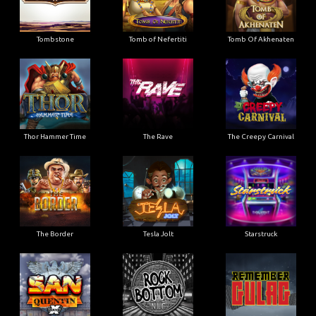
Tombstone
Tomb of Nefertiti
Tomb Of Akhenaten
Thor Hammer Time
The Rave
The Creepy Carnival
The Border
Tesla Jolt
Starstruck