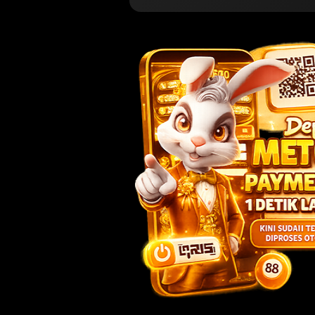
BC
CIM
PAN
NE