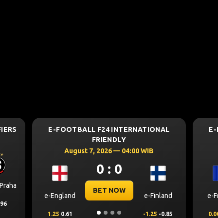
NAL
E-FOOTBALL F24 ELITE CLUB FRIENDLY
E-FO
August 7, 2026 — 06:00 WIB
0 : 0
BET NOW
e-Sevilla
e-RB Leipzig
Manc
tugal
Un
-0.25
-0.83
0.25
0.59
0.2
0.67