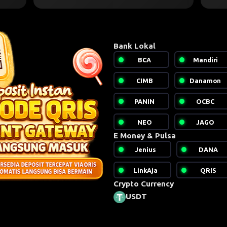
Bank Lokal
A
Mandiri
BNI
BRI
B
Danamon
Permata
BJB
IN
OCBC
DKI
SUMUT
O
JAGO
SeaBank
DBS
E Money & Pulsa
Jenius
DANA
LinkAja
QRIS
Crypto Currency
USDT