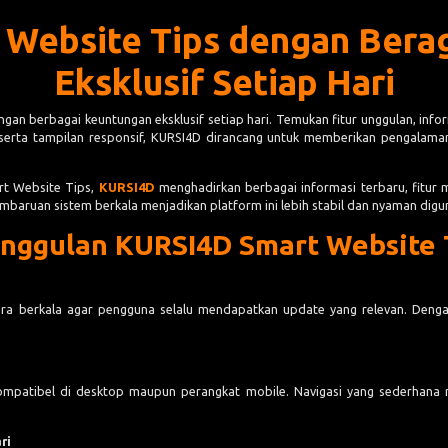
 Website Tips dengan Ber
Eksklusif Setiap Hari
an berbagai keuntungan eksklusif setiap hari. Temukan fitur unggulan, inf
erta tampilan responsif, KURSI4D dirancang untuk memberikan pengalaman
rt Website Tips,
KURSI4D
menghadirkan berbagai informasi terbaru, fitur 
mbaruan sistem berkala menjadikan platform ini lebih stabil dan nyaman digu
nggulan KURSI4D Smart Website 
ra berkala agar pengguna selalu mendapatkan update yang relevan. Dengan 
ompatibel di desktop maupun perangkat mobile. Navigasi yang sederhan
ri