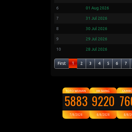
6
01 Aug 2026
7
31 Jul 2026
8
30 Jul 2026
9
29 Jul 2026
10
28 Jul 2026
1
First
2
3
4
5
6
7
TOTO WUHAN
HK SIANG
CAMB
5883
9220
76
7/8/2026
6/8/2026
6/8/2