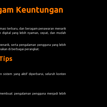
agam Keuntungan
ormasi terbaru, dan beragam penawaran menarik
 digital yang lebih nyaman, cepat, dan mudah
menarik, serta pengalaman pengguna yang lebih
nakan di berbagai perangkat.
Tips
sistem yang aktif diperbarui, seluruh konten
a membuat pengalaman pengguna menjadi lebih