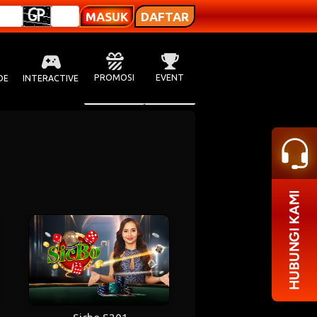
NTUK KENYAMANAN BERMAIN ANDA ! SALAMJACKPOT BOSKU !
MASUK
DAFTAR
PROMOSI
EVENT
DE
INTERACTIVE