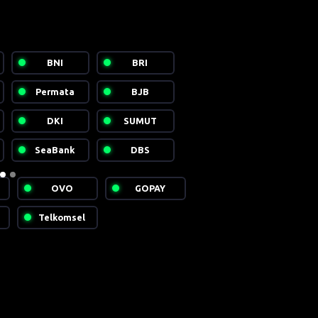
Mestika
Sinarmas
BluBCA
OVO
GOPAY
Telkomsel