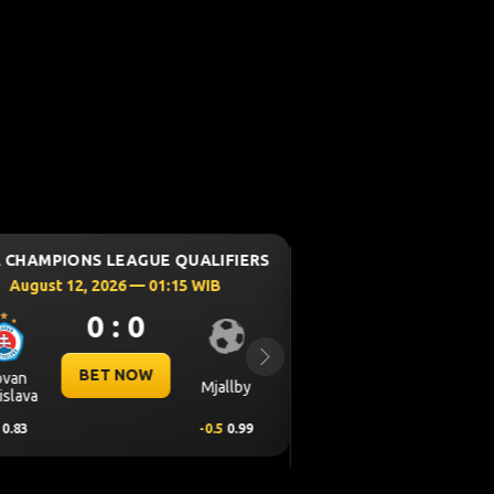
OTBALL F24 ELITE CLUB FRIENDLY
August 7, 2026 — 15:30 WIB
0 : 1
Next
BET NOW
is Saint
e-Liverpool
rmain
0
-0.81
0.00
0.57