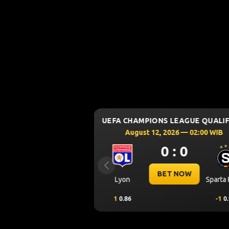
UEFA CHAMPIONS LEAGUE QUALIF
August 11, 2026 — 22:59 WIB
0 : 0
Previous
BET NOW
Union 
Bodo Glimt
Gill
0.75
0.82
-0.75