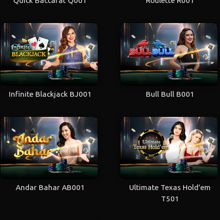
Quick Baccarat Q001
Roulette R001
Infinite Blackjack BJ001
Bull Bull B001
Andar Bahar AB001
Ultimate Texas Hold'em
T501