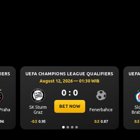
IERS
E-FOOTBALL F24 INTERNATIONAL
E-FO
FRIENDLY
August 7, 2026 — 15:30 WIB
0 : 0
Saint-
e-Par
oise
Ge
BET NOW
e-France
e-Hungary
1.00
0.0
1
0.53
-1
-0.77